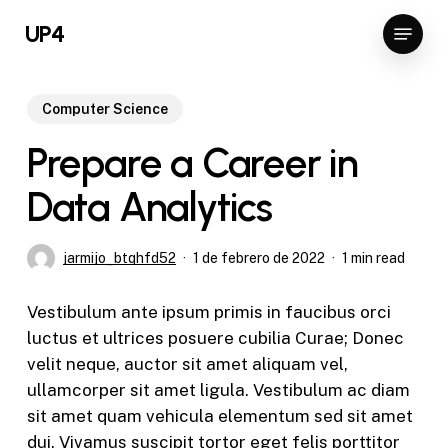
Skip
Menu
UP4
to
Close
main
Menu
content
Computer Science
Prepare a Career in
Data Analytics
jarmijo_btqhfd52
1 de febrero de 2022
1 min read
Vestibulum ante ipsum primis in faucibus orci
luctus et ultrices posuere cubilia Curae; Donec
velit neque, auctor sit amet aliquam vel,
ullamcorper sit amet ligula. Vestibulum ac diam
sit amet quam vehicula elementum sed sit amet
dui. Vivamus suscipit tortor eget felis porttitor