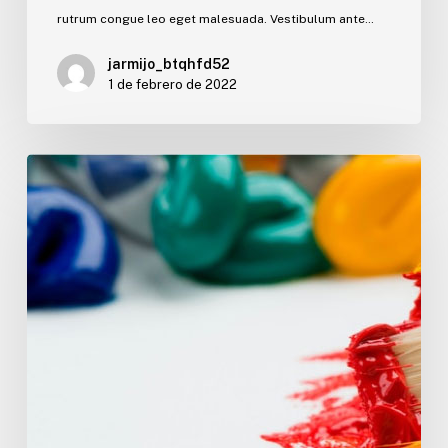
rutrum congue leo eget malesuada. Vestibulum ante…
jarmijo_btqhfd52
1 de febrero de 2022
What
Is
Contemporary
Art?