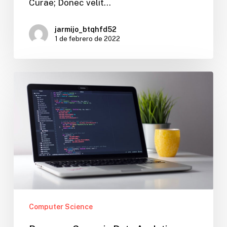
Curae; Donec velit…
jarmijo_btqhfd52
1 de febrero de 2022
Prepare
a
Career
in
Data
Analytics
Computer Science