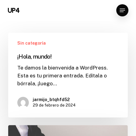
Skip
Menu
UP4
to
Close
main
Menu
content
¡Hola,
Sin categoría
mundo!
¡Hola, mundo!
Te damos la bienvenida a WordPress.
Esta es tu primera entrada. Edítala o
bórrala, ¡luego…
jarmijo_btqhfd52
29 de febrero de 2024
Trending